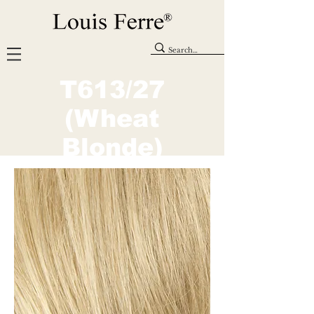
T613/27
(Wheat
Blonde)